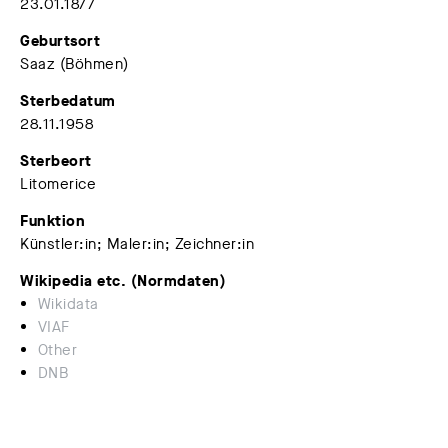
23.01.1877
Geburtsort
Saaz (Böhmen)
Sterbedatum
28.11.1958
Sterbeort
Litomerice
Funktion
Künstler:in; Maler:in; Zeichner:in
Wikipedia etc. (Normdaten)
Wikidata
VIAF
Other
DNB