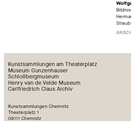
Wolfgan
Bildnis D
Hermann
Straube
ANSCH
Kunstsammlungen am Theaterplatz
Museum Gunzenhauser
Schloßbergmuseum
Henry van de Velde Museum
Carlfriedrich Claus Archiv
Kunstsammlungen Chemnitz
Theaterplatz 1
09111 Chemnitz
kunstsammlungen@stadt-chemnitz.de