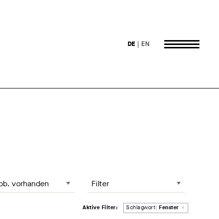
DE
EN
 lädt die Seite neu
te sortieren, Änderung lädt die Seite neu
Filter
Entferne Filter
Aktive Filter:
Schlagwort:
Fenster
×