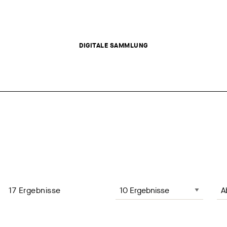
DIGITALE SAMMLUNG
Anzahl der Ergebnisse, Änderung
Sei
17
Ergebnisse