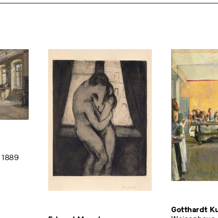
 1889
Gotthardt K