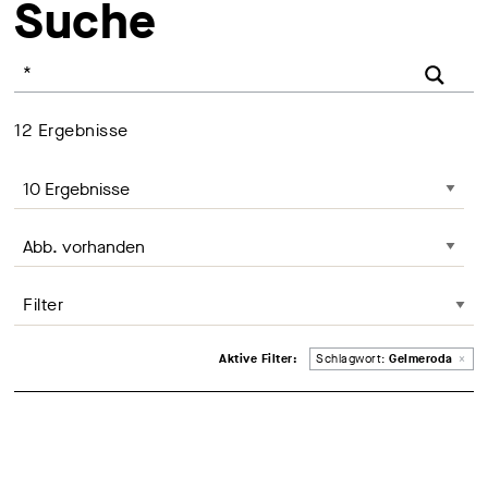
Suche
Ihr Suchbegriff
12
Ergebnisse
Anzahl der Ergebnisse, Änderung lädt die Seite neu
Seite sortieren, Änderung lädt die Seite neu
Filter
Entferne Filter
Aktive Filter:
Schlagwort:
Gelmeroda
×