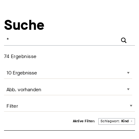
Suche
Ihr Suchbegriff
74
Ergebnisse
Anzahl der Ergebnisse, Änderung lädt die Seite neu
Seite sortieren, Änderung lädt die Seite neu
Filter
Entferne Filter
Aktive Filter:
Schlagwort:
Kind
×