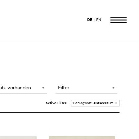
DE
EN
 lädt die Seite neu
te sortieren, Änderung lädt die Seite neu
Filter
Entferne Filter
Aktive Filter:
Schlagwort:
Ostseeraum
×