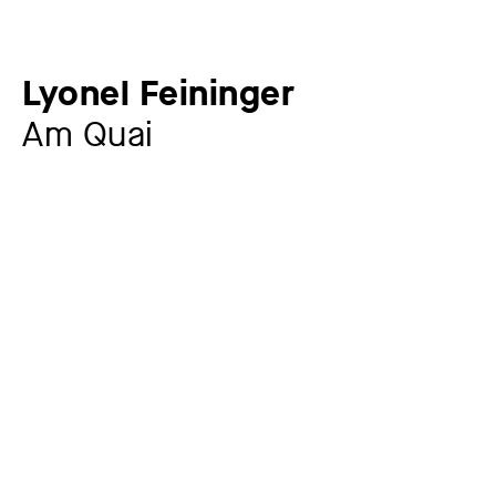
Lyonel Feininger
Am Quai
Künstler:in
Lyonel Feininger
1871 – 1956
Jahr
1918
Material / Technik
Holzschnitt auf gelbem Seidenpapier, montiert auf
Papier