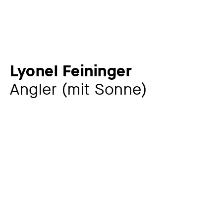
Lyonel Feininger
Angler (mit Sonne)
Zusatztitel
aus: Zwölf Holzschnitte von Lyonel Feininger,
Staatliches Bauhaus in Weimar, 1921, Blatt Nr. 9
Künstler:in
Lyonel Feininger
1871 – 1956