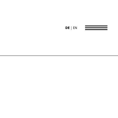
DE
EN