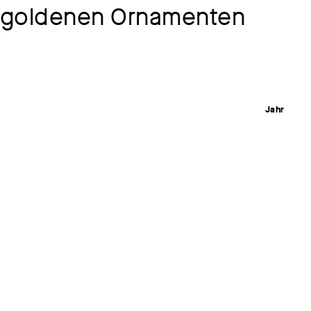
 goldenen Ornamenten
Jahr
vor 1910
Material /
Maschinen
Leimfarbe
Maße
79,5 x 48
Museum /
Kunstsamm
Kunstsamm
Inventar-N
T1/93