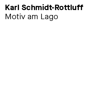
Karl Schmidt-Rottluff
Motiv am Lago
Künstler:in
Karl Schmidt-Rottluff
1884 – 1976
Jahr
1953
Material / Technik
Bleistift auf Papier
Maße
40 x 53,7 cm
Signatur
signiert und datiert unten rechts: SRottluff | Okt. 53;