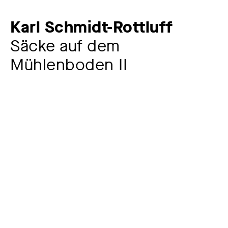
Karl Schmidt-Rottluff
Säcke auf dem
Mühlenboden II
Künstler:in
Karl Schmidt-Rottluff
1884 – 1976
Jahr
um 1904
Material / Technik
Kohle, Pastell auf braunem Papier
Maße
42,2 x 29 cm