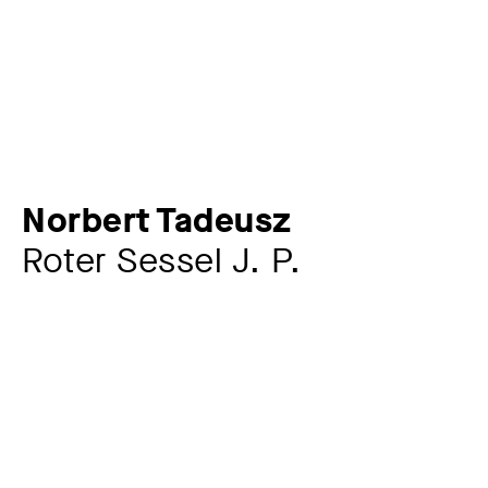
Norbert Tadeusz
Roter Sessel J. P.
Künstler:in
Norbert Tadeusz
1940 – 2011
Werkkommentar