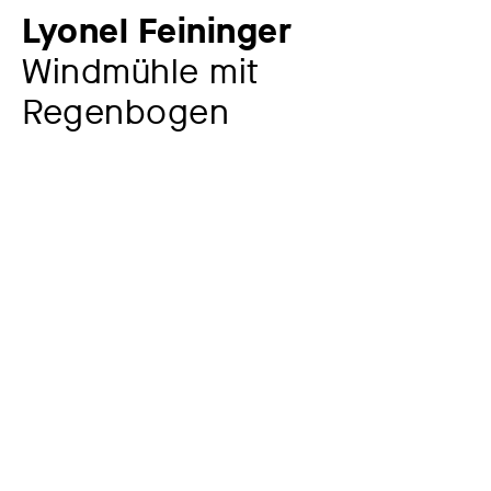
Lyonel Feininger
Windmühle mit
Regenbogen
Künstler:in
Lyonel Feininger
1871 – 1956
Jahr
1918
Material / Technik
Holzschnitt auf gelblichem Seidenpapier
Maße
11,9 x 14,9 cm