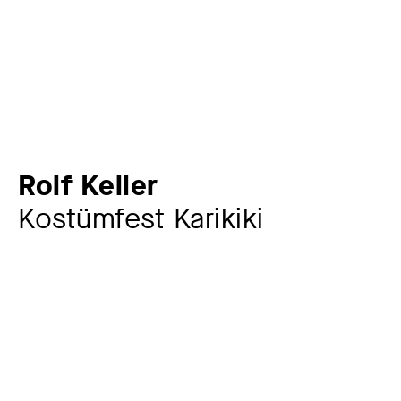
Rolf Keller
Kostümfest Karikiki
Artist
Rolf Keller
1898 – 1973
More participants
Kunstgewerbeverein Chemnitz
1884 – 1948