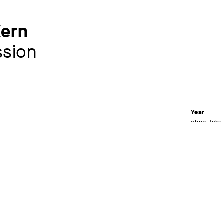
ern
ssion
Year
ohne Jahr
Material /
Oil on ca
Dimensions
62 x 47 c
Signature
signiert un
Museum