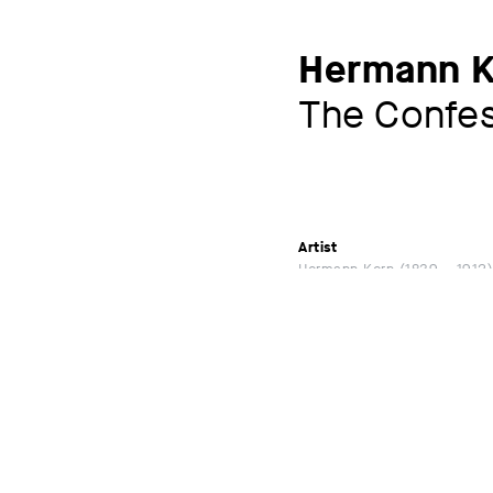
Hermann K
The Confe
Artist
Hermann Kern
1839 – 1912