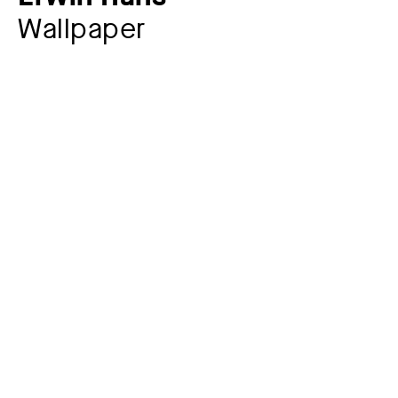
Wallpaper
Artist
Erwin Hahs
1887-1970
More participants
Adolph Burchardt Söhne in Berlin
gegr. 1862
Hersteller:in
Bruno Paul
1874 – 1968
Auftraggeber:in
Year
before 1919
Material / Technique
Woodblock print on paper, distemper
Dimensions of the object