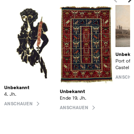
Unbeka
Port of 
Castel N
ANSCH
Unbekannt
Unbekannt
4. Jh.
Ende 19. Jh.
ANSCHAUEN
ANSCHAUEN