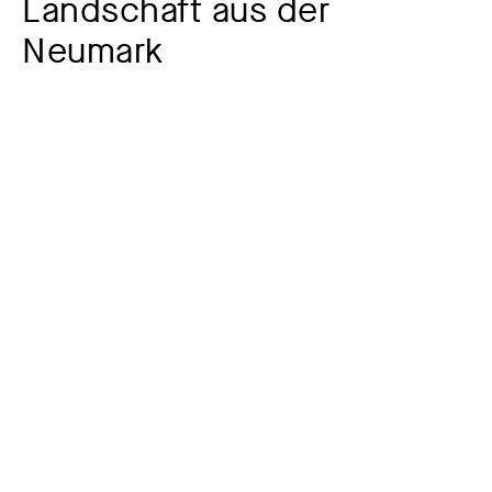
Landschaft aus der
Neumark
Künstler:in
Albert Hennig
1896 – 1955
Werkkommentar
Der Blick streift über eine weite flache Landschaft mit
Wiesen und Ackerflächen im Vordergrund sowie
Baumzeilen und Sträuchern in der Ferne am Horizont.
Die Hälfte des Bildes nimmt der lichtdurchflutete blaue
Himmel mit mehreren Wolkenzügen ein, durch die die
Sonne mittig hervorscheint. Hennig vermochte es, dem
Landschaftsausschnitt durch eine sehr naturgemäße
Darstellungsweise beinahe ohne sichtbaren
Pinselduktus einen fotografischen Eindruck zu