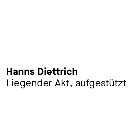
Hanns Diettrich
Liegender Akt, aufgestützt
Artist
Hanns Diettrich
1905 – 1983
Year