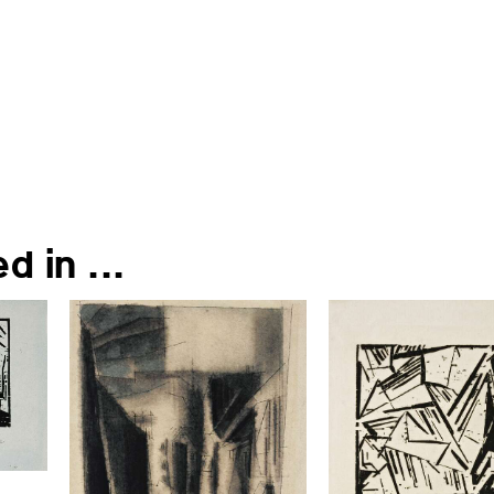
d in ...