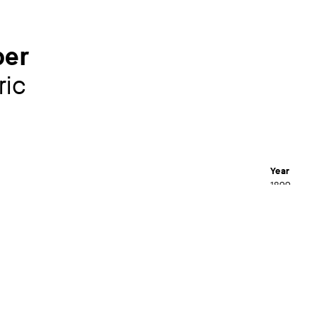
per
ric
Year
1899
Material /
van de Velde mittendrin, Kunstsammlungen Chemnitz –
rouleaux pr
aterplatz und Henry van de Velde Museum
Dimensions
5
51,5 x 89,
Museum
Kunstsamm
Kunstsamm