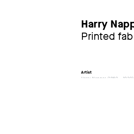
Harry Nap
Printed fab
Artist
Harry Napper
1860 – 1930
Exhibitions
Reform of Life & Henry 
Kunstsammlungen am The
24.11.2024 – 02.03.202