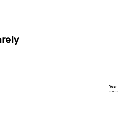
arely
Year
1966
Material /
Colour se
Dimensions
Grün. Schenkung Grafiksammlung Brigitte und Hans
70,5 x 70,