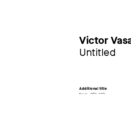
Victor Vas
Untitled
Additional title
from: CTA 102
Artist
Victor Vasarely
1906-1997
Exhibitions
Metablau und Gestautes 