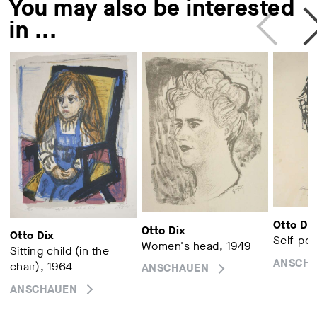
You may also be interested
in ...
Otto Di
Otto Dix
Otto Dix
Self-port
Women's head, 1949
Sitting child (in the
ANSCH
chair), 1964
ANSCHAUEN
ANSCHAUEN