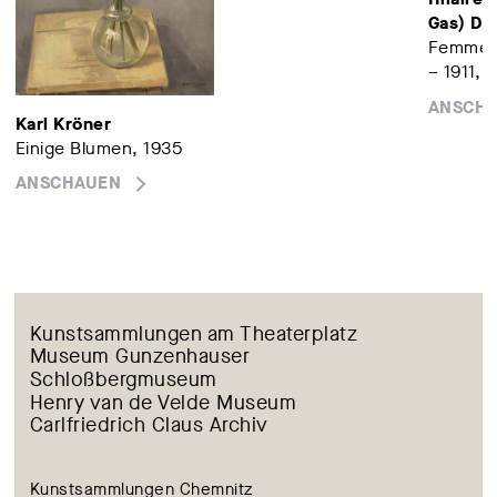
Gas) De
Femme s
– 1911, 
ANSCH
Karl Kröner
Einige Blumen, 1935
ANSCHAUEN
Kunstsammlungen am Theaterplatz
Museum Gunzenhauser
Schloßbergmuseum
Henry van de Velde Museum
Carlfriedrich Claus Archiv
Kunstsammlungen Chemnitz