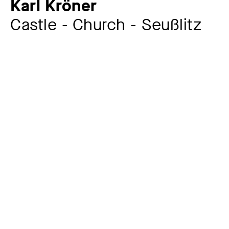
Karl Kröner
Castle - Church - Seußlitz
Artist
Karl Kröner
1887 – 1972
Year
1944
Material / Technique
Oil on canvas
Dimensions of the object
60,5 x 70,4 cm
Signature
signiert und datiert unten rechts: Karl Kröner | 1944;