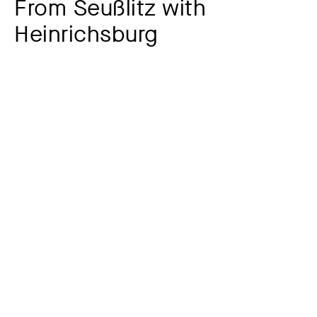
From Seußlitz with
Heinrichsburg
Artist
Karl Kröner
1887 – 1972
Year
1944
Material / Technique
Oil on canvas
Dimensions of the object
66,8 x 98,5 cm
Signature
signiert und datiert unten links: Karl Kröner | 1944; verso