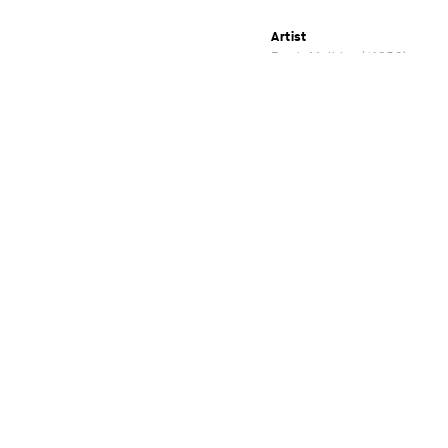
Artist
Frank Maibier
*1959