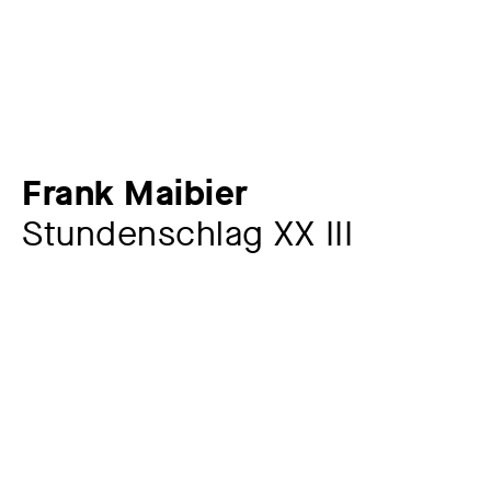
Frank Maibier
Stundenschlag XX III
Künstler:in
Frank Maibier
*1959
Jahr
2015