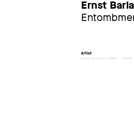
Ernst Barl
Entombme
Artist
Ernst Barlach
1870 – 1938
Provenance
1919 Collection Leo Lewin, B
Exhibitions
Ernst Barlach - Bildhauer,
Koninklijk Museum voor 
MORE
Catalog raisonné
187