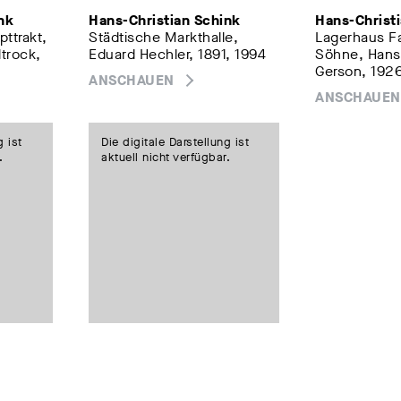
nk
Hans-Christian Schink
Hans-Christ
pttrakt,
Städtische Markthalle,
Lagerhaus F
trock,
Eduard Hechler, 1891, 1994
Söhne, Hans
Gerson, 192
ANSCHAUEN
ANSCHAUEN
g ist
Die digitale Darstellung ist
.
aktuell nicht verfügbar.
nk
Hans-Christian Schink