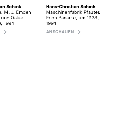
ian Schink
Hans-Christian Schink
a. M. J. Emden
Maschinenfabrik Pfauter,
 und Oskar
Erich Basarke, um 1928,
6, 1994
1994
ANSCHAUEN