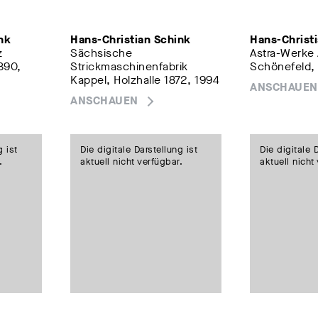
nk
Hans-Christian Schink
Hans-Christ
z
Sächsische
Astra-Werke A
890,
Strickmaschinenfabrik
Schönefeld,
Kappel, Holzhalle 1872, 1994
ANSCHAUEN
ANSCHAUEN
g ist
Die digitale Darstellung ist
Die digitale 
.
aktuell nicht verfügbar.
aktuell nicht