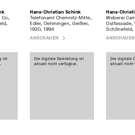
nk
Hans-Christian Schink
Hans-Christ
 Co,
Telefonamt Chemnitz-Mitte,
Weberei Ca
eld,
Edler, Oehmingen, Geißler,
Ostfassade, 
1930, 1994
Schönefeld,
ANSCHAUEN
ANSCHAUEN
g ist
Die digitale Darstellung ist
Die digitale 
.
aktuell nicht verfügbar.
aktuell nicht