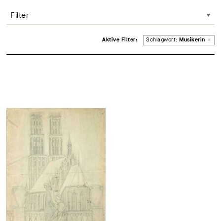
Filter
Entferne Filter
Aktive Filter:
Schlagwort:
Musikerin
×