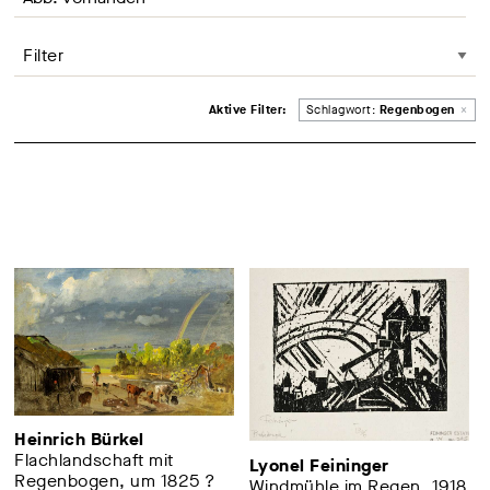
Filter
Entferne Filter
Aktive Filter:
Schlagwort:
Regenbogen
×
Heinrich Bürkel
Flachlandschaft mit
Lyonel Feininger
Regenbogen, um 1825 ?
Windmühle im Regen, 1918