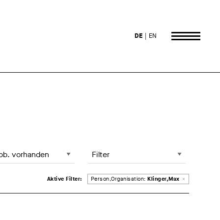
DE
EN
 lädt die Seite neu
te sortieren, Änderung lädt die Seite neu
Filter
Entferne Filter
Aktive Filter:
Person,Organisation:
Klinger,Max
×