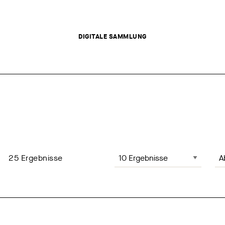
DIGITALE SAMMLUNG
Anzahl der Ergebnisse, Änderung
Sei
25
Ergebnisse