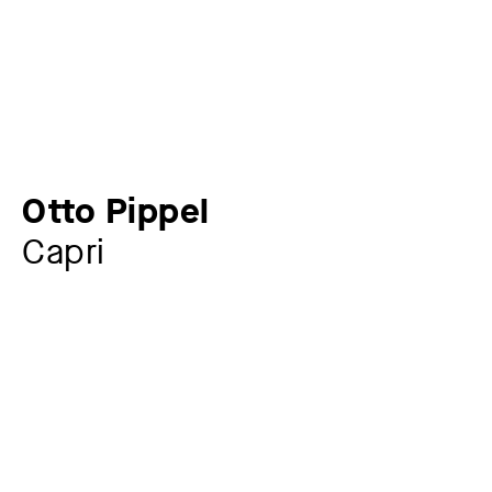
Otto Pippel
Capri
Künstler:in
Otto Pippel
1878 – 1960
Jahr
1934