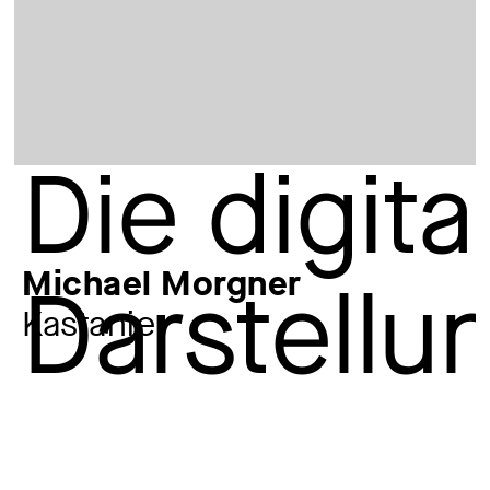
Michael Morgner
Kastanie
Künstler:in
Michael Morgner
*1942