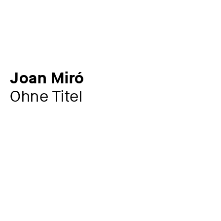
Joan Miró
Ohne Titel
Zusatztitel
aus: Homentage a Joan Prats
Künstler:in
Joan Miró
1893 – 1983
Jahr