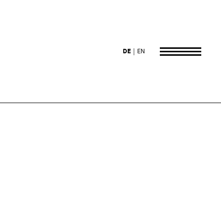
DE
EN