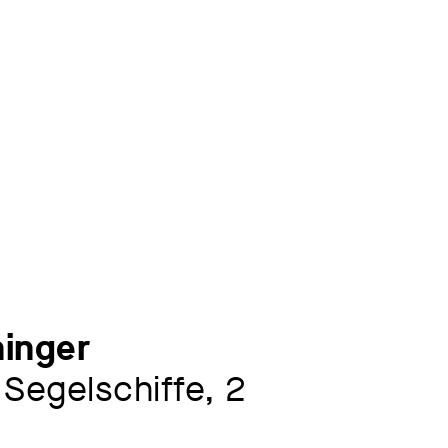
ninger
Segelschiffe, 2