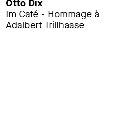
Otto Dix
Im Café - Hommage à
Adalbert Trillhaase
Künstler:in
Otto Dix
1891 – 1969
Jahr
1923
Material / Technik
Bleistift, Farbstifte und Feder mit Tusche auf Bütten
Maße
39,1 x 33,8 cm