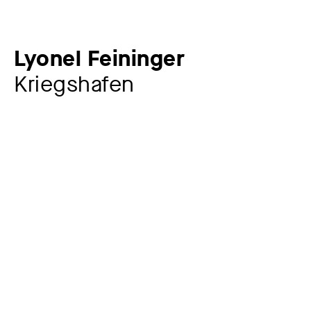
Lyonel Feininger
Kriegshafen
Künstler:in
Lyonel Feininger
1871 – 1956
Jahr
1918
Material / Technik
Holzschnitt auf bräunlichem Seidenpapier
Maße