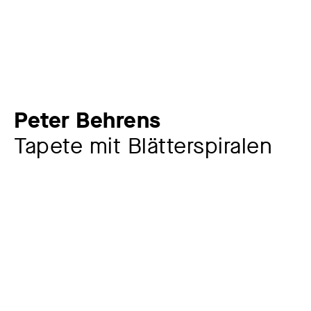
Peter Behrens
Tapete mit Blätterspiralen
Künstler:in
Peter Behrens
1868 – 1940
Sonstige Beteiligte
Anhalter Tapetenfabrik Ernst Schütz, Dessau
1877 -
Hersteller:in