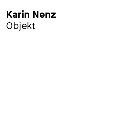
Karin Nenz
Objekt
Künstler:in
Karin Nenz
*1945
Jahr
1984
Material / Technik
Rasothermglasröhren, vor der Lampe geblasen
Maße
13 cm
Museum / Sammlung