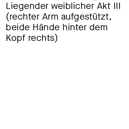
Liegender weiblicher Akt III
(rechter Arm aufgestützt,
beide Hände hinter dem
Kopf rechts)
Zusatztitel
Blatt 8 der Mappe »Weibliche Akte«, 1920
Künstler:in
Alexej von Jawlensky
1864 – 1941
Sonstige Beteiligte
Hermann Birkholz, Berlin
+1927
Drucker
Jahr
1919 – 1921