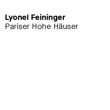
Lyonel Feininger
Pariser Hohe Häuser
Künstler:in
Lyonel Feininger
1871 – 1956
Jahr
1918
Material / Technik
Holzschnitt auf handgeschöpftem Bütten
Maße
13,4 x 10,5 cm