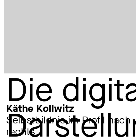
Käthe Kollwitz
Selbstbildnis im Profil nach
rechts