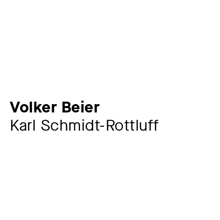
Volker Beier
Karl Schmidt-Rottluff
Künstler:in
Volker Beier
1943 – 2023