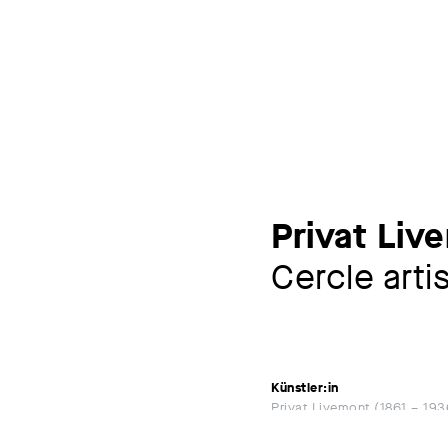
Privat Liv
Cercle art
Künstler:in
Privat Livemont
1861 – 193
Sonstige Beteiligte