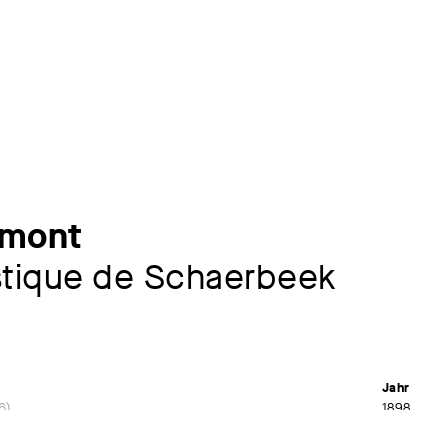
emont
istique de Schaerbeek
Jahr
6
1898
Material /