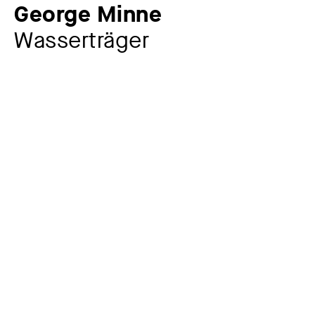
George Minne
Wasserträger
Künstler:in
George Minne
1866 – 1941
Werkkommentar
Das Modell für den »Wasserträger«, alternierend auch
»L’homme à l’outre« oder »Knabe mit Wasserschlauch«
genannt, entstand bereits 1897. Dieses Werk aus der
frühen bildnerischen Schaffensperiode des Künstlers
zeigt den für Minne typischen Figurenstil mit den
zarten, zerbrechlich wirkenden Gestalten und ihrer
überzeichneten Körperhaltung, der vorbildhaft auf
Wilhelm Lehmbruck (1881–1919) und Ernst Barlach (1870–