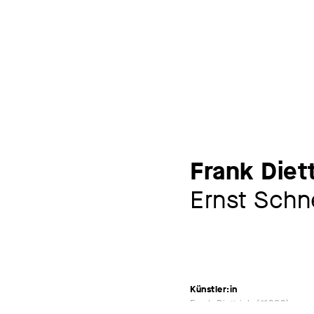
Frank Diet
Ernst Schne
Künstler:in
Frank Diettrich
*1939