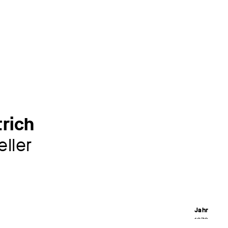
trich
ller
Jahr
1970