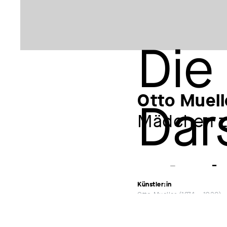
Otto Muell
Mädchen zw
Künstler:in
Otto Mueller
1874 – 1930
Ausstellungen
Otto Mueller (1874–1930)