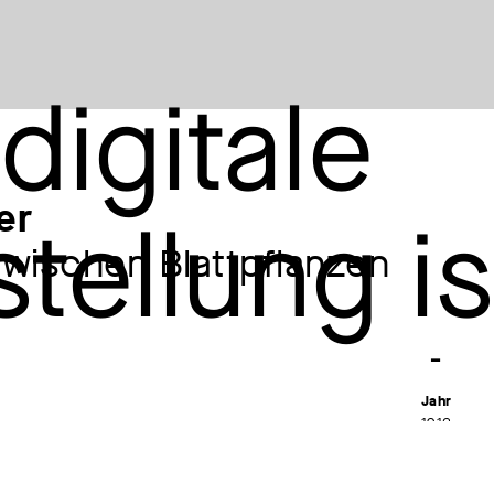
er
ischen Blattpflanzen
Jahr
1912
Material /
 - Erich Heckel (1883–1970). Kabinettausstellung,
Holzschnit