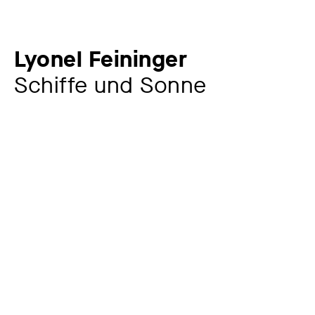
Lyonel Feininger
Schiffe und Sonne
Künstler:in
Lyonel Feininger
1871 – 1956
Jahr
1920
Material / Technik
Holzschnitt auf graugrünem Durchschlagpapier
Maße